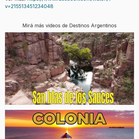
v=215513451234048
Mirá más videos de Destinos Argentinos