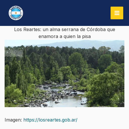
Ir
al
contenido
Los Reartes: un alma serrana de Córdoba que
enamora a quien la pisa
Imagen:
https://losreartes.gob.ar/